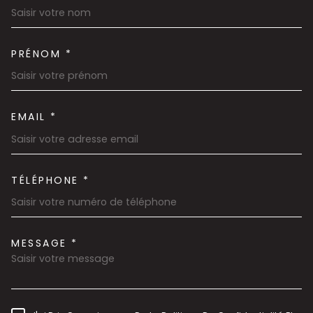
PRÉNOM *
EMAIL *
TÉLÉPHONE *
MESSAGE *
TRAD_MELTEM_VOREDEMAND