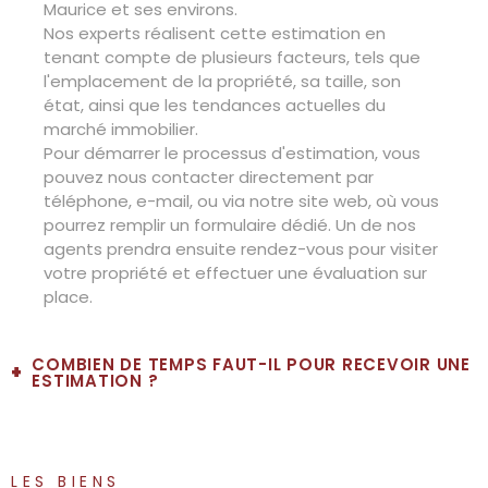
Maurice et ses environs.
Appartement
Maison
Nos experts réalisent cette estimation en
tenant compte de plusieurs facteurs, tels que
l'emplacement de la propriété, sa taille, son
DATE DE DISPONIBILITÉ *
état, ainsi que les tendances actuelles du
SUIVANT
marché immobilier.
Pour démarrer le processus d'estimation, vous
pouvez nous contacter directement par
téléphone, e-mail, ou via notre site web, où vous
pourrez remplir un formulaire dédié. Un de nos
VOS COORDONNÉES
* Champs obligatoires
agents prendra ensuite rendez-vous pour visiter
**
votre propriété et effectuer une évaluation sur
Les informations recueillies sur ce formulaire sont enregistrées dans un
place.
fichier informatisé par La Boite Immo agissant comme Sous-traitant du
NOM ET PRÉNOM *
traitement pour la gestion de la clientèle/prospects de l'Agence / du
Réseau qui reste Responsable du Traitement de vos Données personnelles.
La base légale du traitement repose sur l'intérêt légitime de l'Agence / du
COMBIEN DE TEMPS FAUT-IL POUR RECEVOIR UNE
Réseau. Elles sont conservées jusqu'à demande de suppression et sont
ESTIMATION ?
destinées à l'Agence / au Réseau. Conformément à la loi « informatique et
TÉLÉPHONE *
libertés », vous disposez des droits d’accès, de rectification, d’effacement,
d’opposition, de limitation et de portabilité de vos données. Vous pouvez
Nous nous engageons à fournir une évaluation
retirer votre consentement à tout moment en contactant directement
complète dans un délai de 48 à 72 heures après
l’Agence / Le Réseau. Consultez le site
https://cnil.fr/fr
pour plus
la visite de la propriété. Ce délai nous permet de
d’informations sur vos droits. Si vous estimez, après avoir contacté l'Agence
LES BIENS