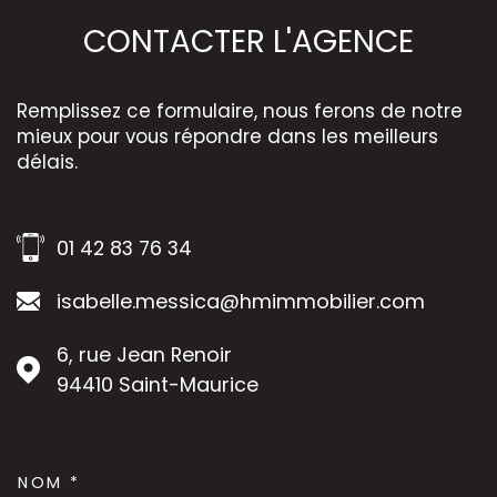
CONTACTER
L'AGENCE
Remplissez ce formulaire, nous ferons de notre
mieux pour vous répondre dans les meilleurs
délais.
01 42 83 76 34
isabelle.messica@hmimmobilier.com
6, rue Jean Renoir
94410
Saint-Maurice
NOM *
TRAD_MELTEM_VOSCOORDON