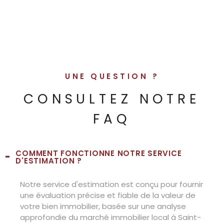
J'OBTIENS UNE ESTIMATION EN
JE SOUHAITE UNE ESTIMATION
POUR
4 ÉTAPES
TYPE OFFRE
UNE QUESTION ?
Vendre Mon Bien
Louer Mon Bien
1
2
3
4
CONSULTEZ NOTRE
FAQ
JE RENSEIGNE LES
INFORMATIONS DE MON BIEN
COMMENT FONCTIONNE NOTRE SERVICE
JE SÉLECTIONNE LE TYPE DE
D'ESTIMATION ?
BIEN
TYPE DE BIEN *
Notre service d'estimation est conçu pour fournir
Sélectionnez le type de bien
une évaluation précise et fiable de la valeur de
votre bien immobilier, basée sur une analyse
approfondie du marché immobilier local à Saint-
ADRESSE DU BIEN *