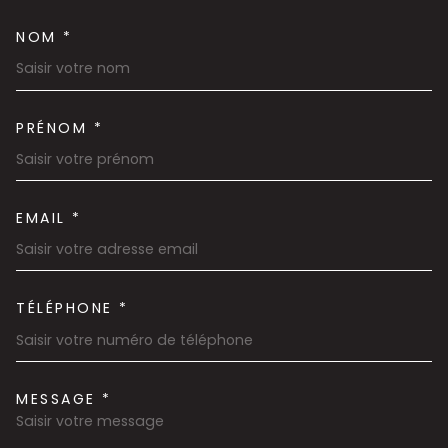
NOM *
TRAD_MELTEM_VOSCOORDON
PRÉNOM *
EMAIL *
TÉLÉPHONE *
MESSAGE *
TRAD_MELTEM_VOREDEMAND