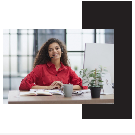
vous préfériez le confort du neuf, notre agence
immobilière à Saint-Maurice est à votre écoute pour
vous proposer le bien qui vous convient,
à
l'achat
comme à la
location
!
Appartement, pavillon, immeuble ou terrain
, il y a
certainement le bien de vos rêves parmi notre sélection
!
Des services adaptés à
tous vos besoins
Obtenez la juste estimation
de votre bien immobilier
Si vous envisagez de revendre votre habitation, ou si
vous vous interrogez simplement sur sa valeur, alors