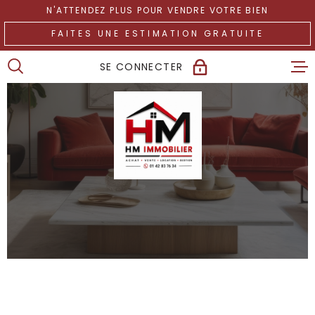
Aller
Aller
Aller
Aller
N'ATTENDEZ PLUS POUR VENDRE VOTRE BIEN
à
à
au
au
FAITES UNE ESTIMATION GRATUITE
:
la
menu
contenu
recherche
principal
SE CONNECTER
ACCUEIL
ESPACE PROPRIÉTAIRE
TRANSACTION
LOCATIONS
GESTION
NOTRE AGENCE
DÉFISCALISATIO
CONTACT