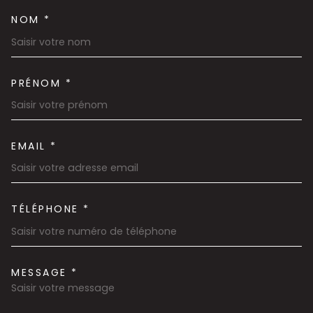
NOM *
TRAD_MELTEM_VOSCOORDON
PRÉNOM *
EMAIL *
TÉLÉPHONE *
MESSAGE *
TRAD_MELTEM_VOREDEMAND