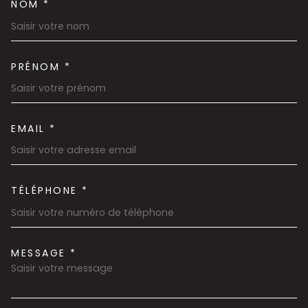
NOM *
TRAD_MELTEM_VOSCOORDON
PRÉNOM *
EMAIL *
TÉLÉPHONE *
MESSAGE *
TRAD_MELTEM_VOREDEMAND