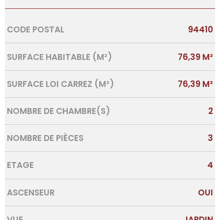
Caractérisque
Valeurs
CODE POSTAL
94410
SURFACE HABITABLE (M²)
76,39 M²
SURFACE LOI CARREZ (M²)
76,39 M²
NOMBRE DE CHAMBRE(S)
2
NOMBRE DE PIÈCES
3
ETAGE
4
ASCENSEUR
OUI
VUE
JARDIN