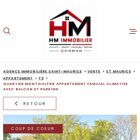
Aller
Aller
Aller
Aller
à
à
au
au
:
la
menu
contenu
recherche
principal
ACCUEIL
TRANSACTION
AGENCE IMMOBILIÈRE SAINT-MAURICE
VENTE
ST MAURICE
LOCATIONS
APPARTEMENT
T3
QUARTIER MONTGOLFIER APPARTEMENT FAMILIAL CLIMATISE
GESTION
AVEC BALCON ET PARKING
RETOUR
NOTRE AGENCE
DÉFISCALISATIO
COUP DE COEUR
CONTACT