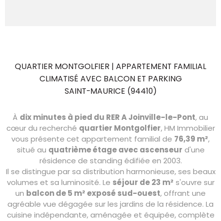
QUARTIER MONTGOLFIER | APPARTEMENT FAMILIAL
CLIMATISÉ AVEC BALCON ET PARKING
SAINT-MAURICE (94410)
À
dix minutes à pied du RER A Joinville-le-Pont
, au
cœur du recherché
quartier Montgolfier
, HM Immobilier
vous présente cet appartement familial de
76,39 m²
,
situé au
quatrième étage avec ascenseur
d'une
résidence de standing édifiée en 2003.
Il se distingue par sa distribution harmonieuse, ses beaux
volumes et sa luminosité. Le
séjour de 23 m²
s'ouvre sur
un
balcon de 5 m² exposé sud-ouest
, offrant une
agréable vue dégagée sur les jardins de la résidence. La
cuisine indépendante, aménagée et équipée, complète