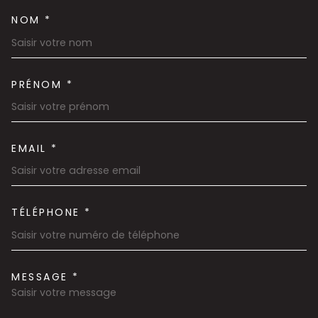
NOM *
TRAD_MELTEM_VOSCOORDON
PRÉNOM *
EMAIL *
TÉLÉPHONE *
MESSAGE *
TRAD_MELTEM_VOREDEMAND