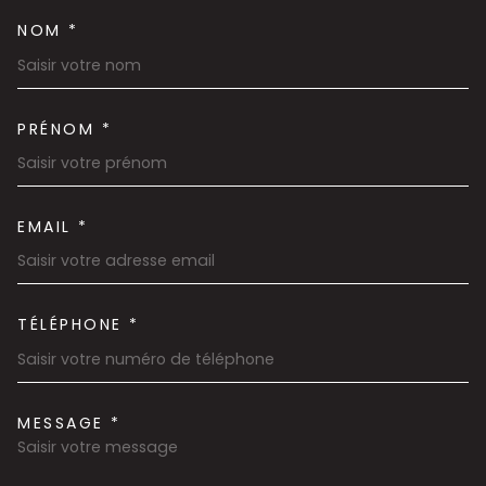
NOM *
TRAD_MELTEM_VOSCOORDON
PRÉNOM *
EMAIL *
TÉLÉPHONE *
MESSAGE *
TRAD_MELTEM_VOREDEMAND