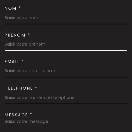
NOM *
TRAD_MELTEM_VOSCOORDON
PRÉNOM *
EMAIL *
TÉLÉPHONE *
MESSAGE *
TRAD_MELTEM_VOREDEMAND