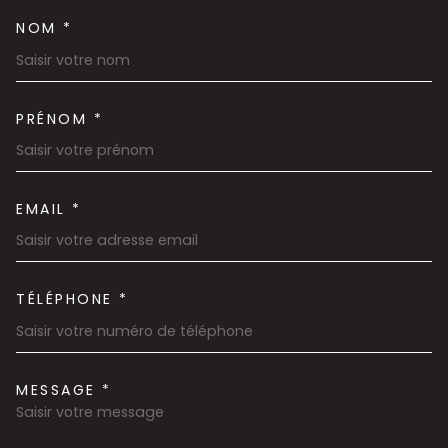
NOM *
TRAD_MELTEM_VOSCOORDON
PRÉNOM *
EMAIL *
TÉLÉPHONE *
MESSAGE *
TRAD_MELTEM_VOREDEMAND