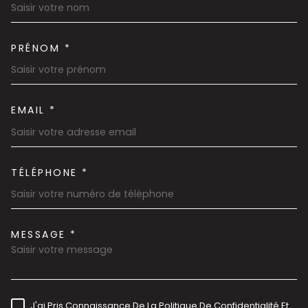
PRÉNOM *
EMAIL *
TÉLÉPHONE *
MESSAGE *
TRAD_MELTEM_VOREDEMAND
J'ai Pris Connaissance De La Politique De Confidentialité Et