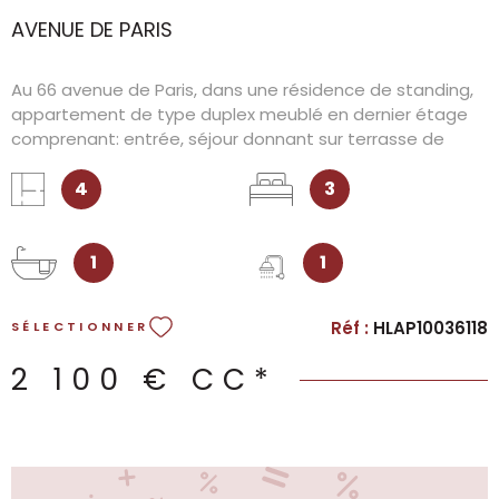
AVENUE DE PARIS
Au 66 avenue de Paris, dans une résidence de standing,
appartement de type duplex meublé en dernier étage
comprenant: entrée, séjour donnant sur terrasse de
14.80 m², 3 chambres, cuisine, salle de bain, salle d'eau,
cellier, 2 WC. Un parking en sous-sol compléte ce bien.
4
3
1
1
Réf :
HLAP10036118
SÉLECTIONNER
2 100 €
CC*