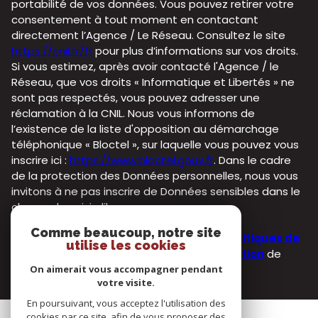
portabilité de vos données. Vous pouvez retirer votre
consentement à tout moment en contactant
directement l’Agence / Le Réseau. Consultez le site
https://cnil.fr/fr
pour plus d’informations sur vos droits.
Si vous estimez, après avoir contacté l'Agence / le
Réseau, que vos droits « Informatique et Libertés » ne
sont pas respectés, vous pouvez adresser une
réclamation à la CNIL. Nous vous informons de
l’existence de la liste d'opposition au démarchage
téléphonique « Bloctel », sur laquelle vous pouvez vous
inscrire ici :
https://www.bloctel.gouv.fr
. Dans le cadre
de la protection des Données personnelles, nous vous
invitons à ne pas inscrire de Données sensibles dans le
champ de saisie libre.
Comme beaucoup, notre site
Ce site est protégé par reCAPTCHA, les
Politiques de
utilise les cookies
Confidentialité
et es
Conditions d'utilisation
de
Google s'appliquent.
On aimerait vous accompagner pendant
votre visite.
En poursuivant, vous acceptez l'utilisation des
cookies par ce site, afin de vous proposer des