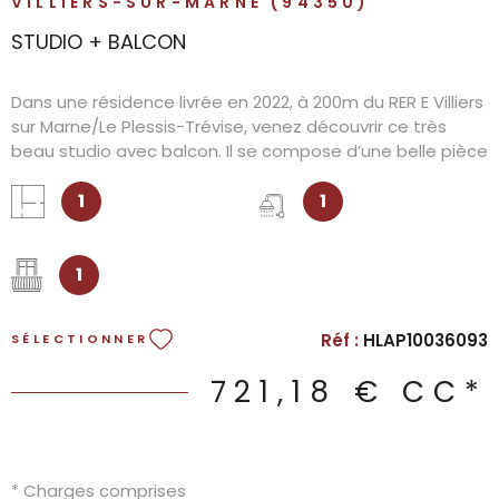
VILLIERS-SUR-MARNE (94350)
STUDIO + BALCON
Dans une résidence livrée en 2022, à 200m du RER E Villiers
sur Marne/Le Plessis-Trévise, venez découvrir ce très
beau studio avec balcon. Il se compose d’une belle pièce
à vivre ouvrant sur un beau balcon, d’une cuisine
aménagée et équipée (plaque, frigo, hotte.), et d’une
1
1
salle d’eau avec wc. Les charges comprennent l’eau
froide, l’eau chaude et le chauffage. A visiter sans tarder.
1
Réf :
HLAP10036093
SÉLECTIONNER
721,18 €
CC*
* Charges comprises